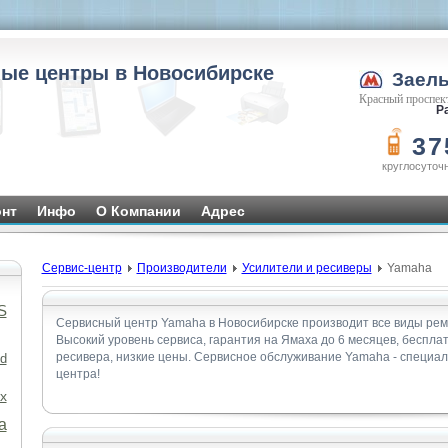
ые центры в Новосибирске
Заел
Красный проспект
Ра
37
круглосуточ
нт
Инфо
О Компании
Адрес
Сервис-центр
Производители
Усилители и ресиверы
Yamaha
S
Сервисный центр Yamaha в Новосибирске производит все виды рем
Высокий уровень сервиса, гарантия на Ямаха до 6 месяцев, беспла
ресивера, низкие цены. Сервисное обслуживание Yamaha - специа
d
центра!
x
а