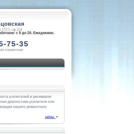
ьцовская
 157/1, оф.324
ботаем: с 9 до 20. Ежедневно.
5-75-35
ная справочная
онта усилителей и ресиверов.
тная диагностика усилителя или
лизация нашего ремонтного
цены