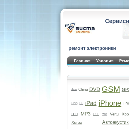
Сервисн
ремонт электроники
Главная
Условия
Ремо
GSM
DVD
GP
China
Acer
iPhone
iPad
iPo
HDD
HP
MP3
Xbo
Vertu
LCD
PSP
Vaio
Автоакустик
Xerox