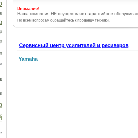
о
Внимание!
а
Наша компания НЕ осуществляет гарантийное обслуживан
По всем вопросам обращайтесь к продавцу техники.
р
р
р
Сервисный центр усилителей и ресиверов
р
Yamaha
ст
в
р
р
й
ка