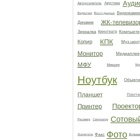
Ауди
Акустика
Автоусилитель
Видеокамер
Видеочип
Восст.данных
ЖК-телевизо
Динамик
Зеркалка
Компьюте
Кинотеатр
КПК
Копир
Муз.цент
Монитор
Медиаплее
МФУ
Микшер
Мо
Ноутбук
Объекти
Планшет
Плотте
Проекто
Принтер
Сотовы
Ресивер
Синтезатор
Фото
Факс
Усилитель
Вспыш