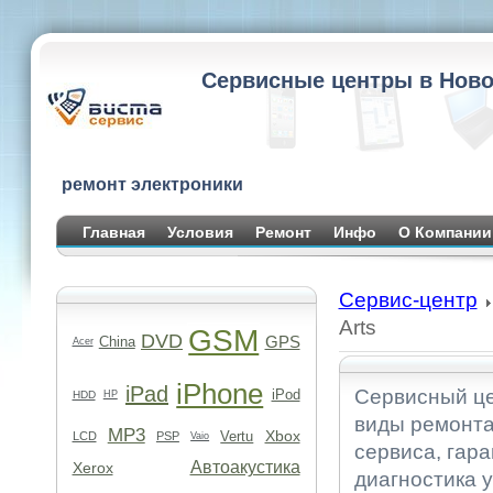
Сервисные центры в Ново
ремонт электроники
Главная
Условия
Ремонт
Инфо
О Компании
Сервис-центр
Arts
GSM
DVD
GPS
China
Acer
iPhone
iPad
Сервисный цен
iPod
HDD
HP
виды ремонта
MP3
Xbox
Vertu
LCD
PSP
Vaio
сервиса, гара
Автоакустика
Xerox
диагностика 