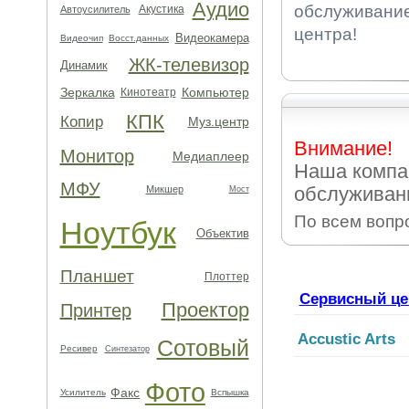
Аудио
обслуживание 
Акустика
Автоусилитель
центра!
Видеокамера
Видеочип
Восст.данных
ЖК-телевизор
Динамик
Зеркалка
Компьютер
Кинотеатр
КПК
Копир
Муз.центр
Внимание!
Монитор
Медиаплеер
Наша компа
МФУ
обслуживани
Микшер
Мост
По всем вопр
Ноутбук
Объектив
Планшет
Плоттер
Сервисный це
Проектор
Принтер
Accustic Arts
Сотовый
Ресивер
Синтезатор
Фото
Факс
Усилитель
Вспышка