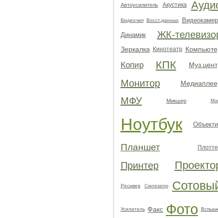
Ауди
Акустика
Автоусилитель
Видеокамер
Видеочип
Восст.данных
ЖК-телевизо
Динамик
Зеркалка
Компьюте
Кинотеатр
КПК
Копир
Муз.цент
Монитор
Медиаплее
МФУ
Микшер
Мо
Ноутбук
Объекти
Планшет
Плотте
Проекто
Принтер
Сотовы
Ресивер
Синтезатор
Фото
Факс
Усилитель
Вспыш