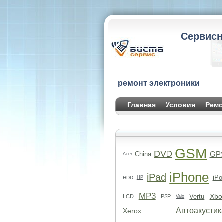
Сервисн
ремонт электроники
Главная
Условия
Ремо
GSM
DVD
GP
China
Acer
iPhone
iPad
iPo
HDD
HP
MP3
Xbo
Vertu
LCD
PSP
Vaio
Автоакустик
Xerox