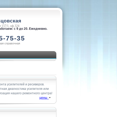
ьцовская
 157/1, оф.324
ботаем: с 9 до 20. Ежедневно.
5-75-35
ная справочная
нта усилителей и ресиверов.
атная диагностика усилителя или
изация нашего ремонтного центра!
цены