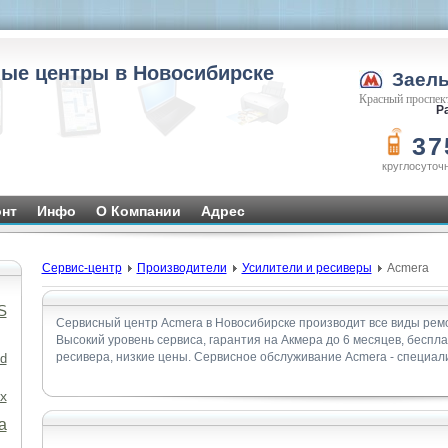
ые центры в Новосибирске
Заел
Красный проспект
Ра
37
круглосуточ
нт
Инфо
О Компании
Адрес
Сервис-центр
Производители
Усилители и ресиверы
Acmera
S
Сервисный центр Acmera в Новосибирске производит все виды ремо
Высокий уровень сервиса, гарантия на Акмера до 6 месяцев, беспл
ресивера, низкие цены. Сервисное обслуживание Acmera - специал
d
x
а