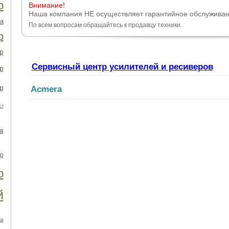
о
Внимание!
Наша компания НЕ осуществляет гарантийное обслуживан
а
По всем вопросам обращайтесь к продавцу техники.
р
р
Сервисный центр усилителей и ресиверов
р
р
Acmera
ст
в
р
р
й
ка