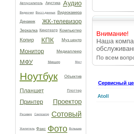
Аудио
Акустика
Автоусилитель
Видеокамера
Видеочип
Восст.данных
ЖК-телевизор
Динамик
Зеркалка
Компьютер
Кинотеатр
Внимание!
КПК
Копир
Муз.центр
Наша компа
обслуживани
Монитор
Медиаплеер
По всем вопр
МФУ
Микшер
Мост
Ноутбук
Объектив
Сервисный це
Планшет
Плоттер
Atoll
Проектор
Принтер
Сотовый
Ресивер
Синтезатор
Фото
Факс
Усилитель
Вспышка