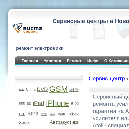
Сервисные центры в Ново
ремонт электроники
Главная
Условия
Ремонт
Инфо
О Компании
Сервис-центр
GSM
DVD
GPS
China
Acer
Сервисный це
iPhone
iPad
ремонта усил
iPod
HDD
HP
гарантия на А
MP3
Xbox
Vertu
LCD
PSP
Vaio
усилителя ил
Автоакустика
Xerox
Atoll - специ