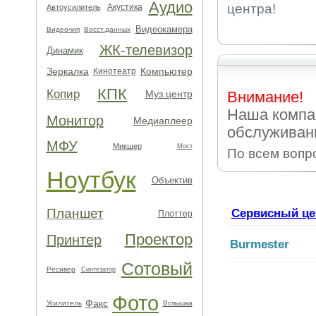
Аудио
центра!
Акустика
Автоусилитель
Видеокамера
Видеочип
Восст.данных
ЖК-телевизор
Динамик
Зеркалка
Компьютер
Кинотеатр
КПК
Копир
Муз.центр
Внимание!
Наша компа
Монитор
Медиаплеер
обслуживани
МФУ
Микшер
Мост
По всем вопр
Ноутбук
Объектив
Планшет
Сервисный це
Плоттер
Проектор
Принтер
Burmester
Сотовый
Ресивер
Синтезатор
Фото
Факс
Усилитель
Вспышка