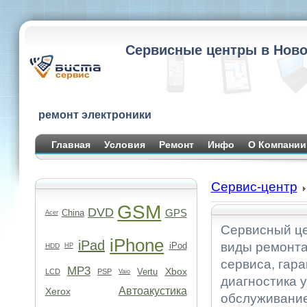
Сервисные центры в Ново
ремонт электроники
Главная
Условия
Ремонт
Инфо
О Компании
Сервис-центр
GSM
DVD
GPS
China
Acer
Сервисный це
iPhone
iPad
виды ремонта
iPod
HDD
HP
сервиса, гара
MP3
Xbox
Vertu
LCD
PSP
Vaio
диагностика 
Автоакустика
Xerox
обслуживание