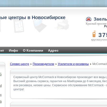
ые центры в Новосибирске
Заел
Красный проспект
Ра
37
круглосуточ
нт
Инфо
О Компании
Адрес
Сервис-центр
Производители
Усилители и ресиверы
McCormac
S
Сервисный центр McCormack в Новосибирске производит все виды 
Высокий уровень сервиса, гарантия на МакКормак до 6 месяцев, бе
или ресивера, низкие цены. Сервисное обслуживание McCormack -
d
центра!
x
а