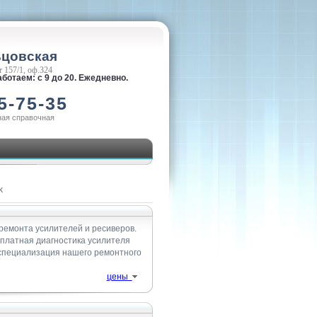
ьцовская
 157/1, оф.324
ботаем: с 9 до 20. Ежедневно.
5-75-35
ная справочная
k
ремонта усилителей и ресиверов.
сплатная диагностика усилителя
 специализация нашего ремонтного
цены