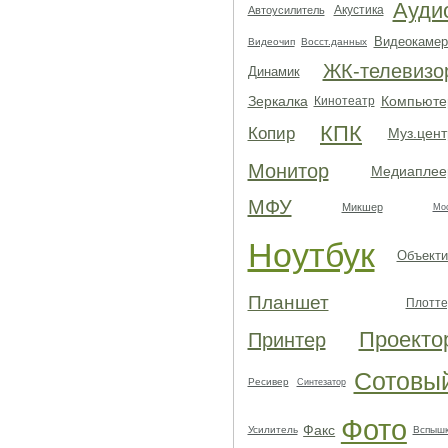
Ауди
Акустика
Автоусилитель
Видеокамер
Видеочип
Восст.данных
ЖК-телевизо
Динамик
Зеркалка
Компьюте
Кинотеатр
КПК
Копир
Муз.цент
Монитор
Медиаплее
МФУ
Микшер
Мо
Ноутбук
Объекти
Планшет
Плотте
Проекто
Принтер
Сотовы
Ресивер
Синтезатор
Фото
Факс
Усилитель
Вспыш