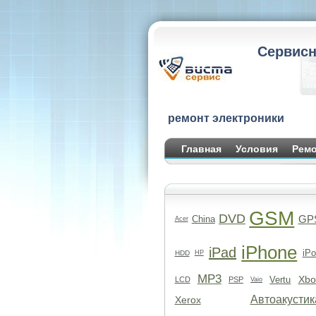
Сервисн
ремонт электроники
Главная
Условия
Ремо
GSM
DVD
GP
China
Acer
iPhone
iPad
iPo
HDD
HP
MP3
Xbo
Vertu
LCD
PSP
Vaio
Автоакустик
Xerox