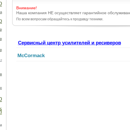
о
Внимание!
а
Наша компания НЕ осуществляет гарантийное обслуживан
По всем вопросам обращайтесь к продавцу техники.
р
р
р
Сервисный центр усилителей и ресиверов
р
McCormack
ст
в
р
р
й
ка