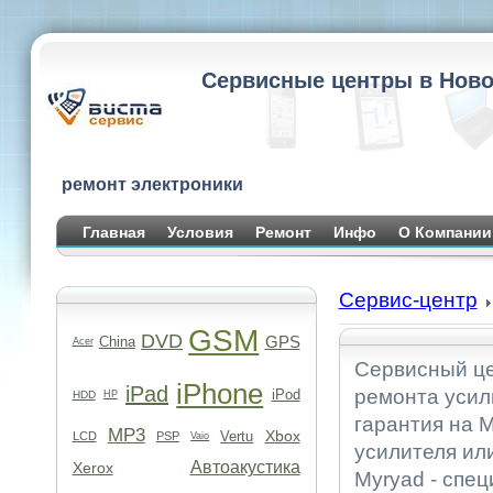
Сервисные центры в Ново
ремонт электроники
Главная
Условия
Ремонт
Инфо
О Компании
Сервис-центр
GSM
DVD
GPS
China
Acer
Сервисный це
iPhone
iPad
ремонта усил
iPod
HDD
HP
гарантия на M
MP3
Xbox
Vertu
LCD
PSP
Vaio
усилителя ил
Автоакустика
Xerox
Myryad - спе