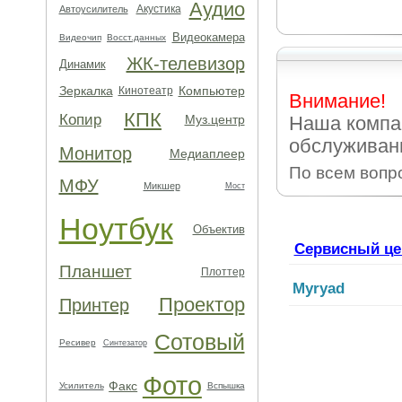
Аудио
Акустика
Автоусилитель
Видеокамера
Видеочип
Восст.данных
ЖК-телевизор
Динамик
Зеркалка
Компьютер
Кинотеатр
Внимание!
КПК
Копир
Муз.центр
Наша компа
обслуживани
Монитор
Медиаплеер
По всем вопр
МФУ
Микшер
Мост
Ноутбук
Объектив
Сервисный це
Планшет
Плоттер
Myryad
Проектор
Принтер
Сотовый
Ресивер
Синтезатор
Фото
Факс
Усилитель
Вспышка