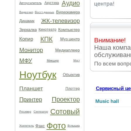
Аудио
центра!
Акустика
Автоусилитель
Видеокамера
Видеочип
Восст.данных
ЖК-телевизор
Динамик
Зеркалка
Компьютер
Кинотеатр
КПК
Копир
Муз.центр
Внимание!
Наша компа
Монитор
Медиаплеер
обслуживани
МФУ
Микшер
Мост
По всем вопр
Ноутбук
Объектив
Планшет
Сервисный це
Плоттер
Проектор
Принтер
Music hall
Сотовый
Ресивер
Синтезатор
Фото
Факс
Усилитель
Вспышка