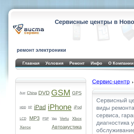
Сервисные центры в Ново
ремонт электроники
Главная
Условия
Ремонт
Инфо
О Компании
Сервис-центр
GSM
DVD
GPS
China
Acer
Сервисный це
iPhone
iPad
виды ремонта
iPod
HDD
HP
сервиса, гара
MP3
Xbox
Vertu
LCD
PSP
Vaio
диагностика 
Автоакустика
Xerox
обслуживание