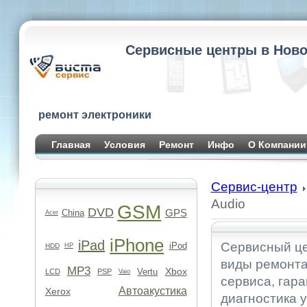
Сервисные центры в Ново
ремонт электроники
Главная
Условия
Ремонт
Инфо
О Компании
Сервис-центр
Audio
GSM
DVD
GPS
China
Acer
iPhone
iPad
Сервисный це
iPod
HDD
HP
виды ремонта
MP3
Xbox
Vertu
LCD
PSP
Vaio
сервиса, гара
Автоакустика
Xerox
диагностика 