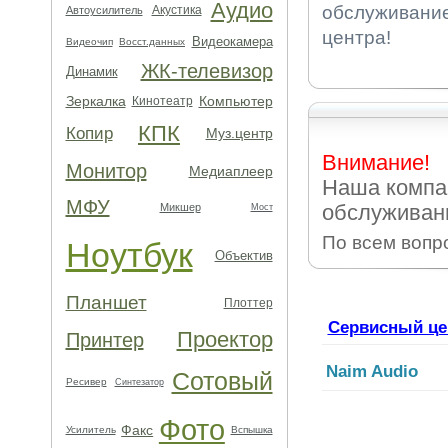
Аудио
обслуживание
Акустика
Автоусилитель
центра!
Видеокамера
Видеочип
Восст.данных
ЖК-телевизор
Динамик
Зеркалка
Компьютер
Кинотеатр
КПК
Копир
Муз.центр
Внимание!
Монитор
Медиаплеер
Наша компа
МФУ
обслуживани
Микшер
Мост
По всем вопр
Ноутбук
Объектив
Планшет
Плоттер
Сервисный це
Проектор
Принтер
Naim Audio
Сотовый
Ресивер
Синтезатор
Фото
Факс
Усилитель
Вспышка