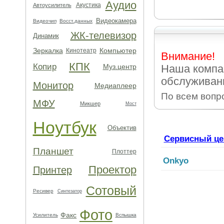
Аудио
Акустика
Автоусилитель
Видеокамера
Видеочип
Восст.данных
ЖК-телевизор
Динамик
Зеркалка
Компьютер
Кинотеатр
Внимание!
КПК
Копир
Муз.центр
Наша компа
обслуживани
Монитор
Медиаплеер
По всем вопр
МФУ
Микшер
Мост
Ноутбук
Объектив
Сервисный це
Планшет
Плоттер
Onkyo
Проектор
Принтер
Сотовый
Ресивер
Синтезатор
Фото
Факс
Усилитель
Вспышка