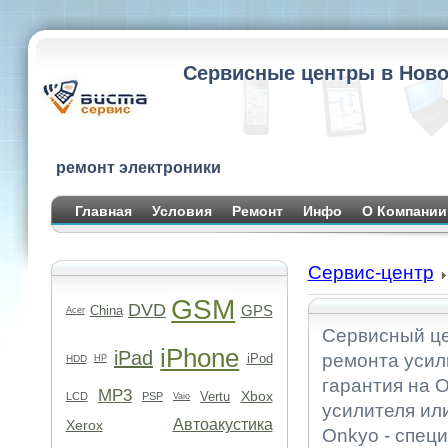
Сервисные центры в Ново
ремонт электроники
Главная
Условия
Ремонт
Инфо
О Компании
Сервис-центр
GSM
DVD
GPS
China
Acer
Сервисный це
iPhone
iPad
ремонта усил
iPod
HDD
HP
гарантия на О
MP3
Xbox
Vertu
LCD
PSP
Vaio
усилителя ил
Автоакустика
Xerox
Onkyo - спец