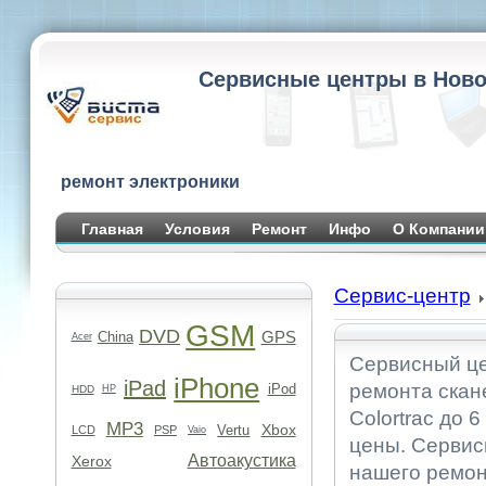
Сервисные центры в Ново
ремонт электроники
Главная
Условия
Ремонт
Инфо
О Компании
Сервис-центр
GSM
DVD
GPS
China
Acer
Сервисный це
iPhone
iPad
ремонта скан
iPod
HDD
HP
Colortrac до 
MP3
Xbox
Vertu
LCD
PSP
Vaio
цены. Сервис
Автоакустика
Xerox
нашего ремон