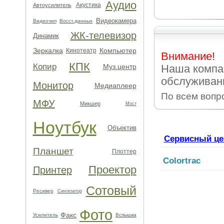
Аудио
Акустика
Автоусилитель
Видеокамера
Видеочип
Восст.данных
ЖК-телевизор
Динамик
Зеркалка
Компьютер
Кинотеатр
Внимание!
КПК
Копир
Муз.центр
Наша компа
обслуживани
Монитор
Медиаплеер
По всем вопр
МФУ
Микшер
Мост
Ноутбук
Объектив
Сервисный це
Планшет
Плоттер
Colortrac
Проектор
Принтер
Сотовый
Ресивер
Синтезатор
Фото
Факс
Усилитель
Вспышка