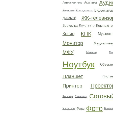
Ауди
Акустика
Автоусилитель
Видеокамер
Видеочип
Восст.данных
ЖК-телевизо
Динамик
Зеркалка
Компьюте
Кинотеатр
КПК
Копир
Муз.цент
Монитор
Медиаплее
МФУ
Микшер
Мо
Ноутбук
Объекти
Планшет
Плотте
Проекто
Принтер
Сотовы
Ресивер
Синтезатор
Фото
Факс
Усилитель
Вспыш