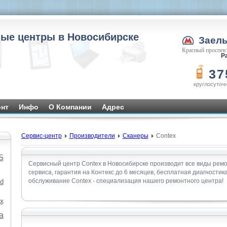
ые центры в Новосибирске
Заел
Красный проспект
Ра
37
круглосуточ
нт
Инфо
О Компании
Адрес
Сервис-центр
Производители
Сканеры
Contex
S
Сервисный центр Contex в Новосибирске производит все виды ремо
сервиса, гарантия на Контекс до 6 месяцев, бесплатная диагностик
обслуживание Contex - специализация нашего ремонтного центра!
d
x
а