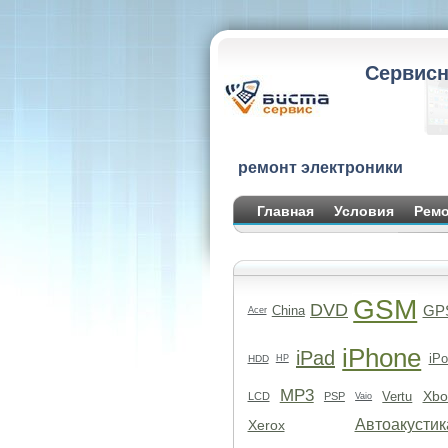
Сервисн
ремонт электроники
Главная
Условия
Ремо
GSM
DVD
GP
China
Acer
iPhone
iPad
iPo
HDD
HP
MP3
Xbo
Vertu
LCD
PSP
Vaio
Автоакустик
Xerox