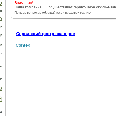
о
Внимание!
Наша компания НЕ осуществляет гарантийное обслуживан
а
По всем вопросам обращайтесь к продавцу техники.
р
р
Сервисный центр сканеров
р
р
Contex
ст
в
р
р
й
ка