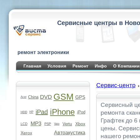
Сервисные центры в Ново
ремонт электроники
Главная
Условия
Ремонт
Инфо
О Компании
Сервис-центр
GSM
DVD
GPS
China
Acer
Сервисный це
iPhone
iPad
ремонта скан
iPod
HDD
HP
Графтек до 6 
MP3
Xbox
Vertu
LCD
PSP
Vaio
цены. Сервис
Автоакустика
Xerox
нашего ремон