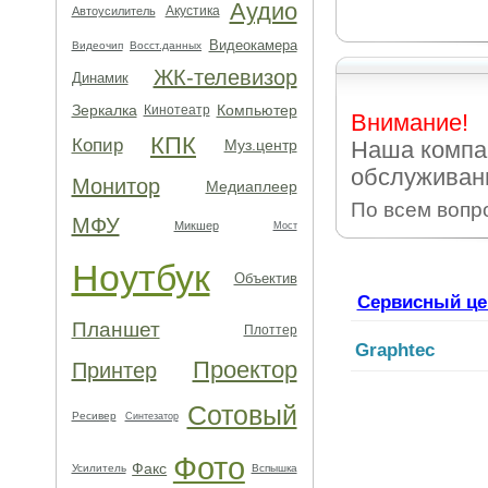
Аудио
Акустика
Автоусилитель
Видеокамера
Видеочип
Восст.данных
ЖК-телевизор
Динамик
Зеркалка
Компьютер
Кинотеатр
Внимание!
КПК
Копир
Муз.центр
Наша компа
обслуживани
Монитор
Медиаплеер
По всем вопр
МФУ
Микшер
Мост
Ноутбук
Объектив
Сервисный це
Планшет
Плоттер
Graphtec
Проектор
Принтер
Сотовый
Ресивер
Синтезатор
Фото
Факс
Усилитель
Вспышка