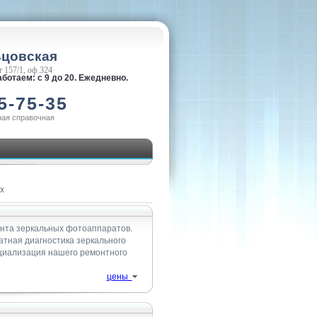
ьцовская
 157/1, оф.324
ботаем: с 9 до 20. Ежедневно.
5-75-35
ная справочная
x
онта зеркальных фотоаппаратов.
атная диагностика зеркального
ециализация нашего ремонтного
цены