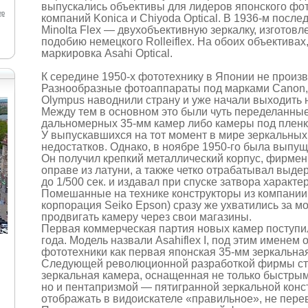
выпускались объективы для лидеров японского фо
ер
компаний Konica и Chiyoda Optical. В 1936-м посл
Minolta Flex — двухобъективную зеркалку, изготовл
подобию немецкого Rolleiflex. На обоих объективах,
маркировка Asahi Optical.
К середине 1950-х фототехнику в Японии не произ
Разнообразные фотоаппараты под марками Сanon, M
Olympus наводнили страну и уже начали выходить
Между тем в основном это были чуть переделанны
дальномерных 35-мм камер либо камеры под пленк
У выпускавшихся на тот момент в мире зеркальных
недостатков. Однако, в ноябре 1950-го была выпу
Он получил крепкий металлический корпус, фирменн
оправе из латуни, а также четко отрабатывал выдер
до 1/500 сек. и издавал при спуске затвора характ
Помешанные на технике конструкторы из компании K.
корпорация Seiko Epson) сразу же ухватились за м
продвигать камеру через свои магазины.
Первая коммерческая партия новых камер поступи
года. Модель назвали Asahiflex I, под этим именем
фототехники как первая японская 35-мм зеркальна
Следующей революционной разработкой фирмы ст
зеркальная камера, оснащенная не только быстры
но и пентапризмой — пятигранной зеркальной конс
отображать в видоискателе «правильное», не пере