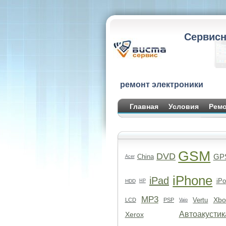
Сервисн
ремонт электроники
Главная
Условия
Ремо
GSM
DVD
GP
China
Acer
iPhone
iPad
iPo
HDD
HP
MP3
Xbo
Vertu
LCD
PSP
Vaio
Автоакустик
Xerox