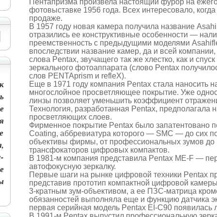
Пентапризма произвела настоящий фурор на ежег
фотовыставке 1956 года. Всех интересовало, когда
продаже.
В 1957 году новая камера получила название Asahi 
отразились ее конструктивные особенности — нал
преемственность с предыдущими моделями Asahifle
впоследствии название камер, да и всей компании,
слова Pentax, звучащего так же хлестко, как и спус
зеркального фотоаппарата (слово Pentax получилос
слов PENTAprism и refleX).
к
Еще в 1971 году компания Pentax стала наносить н
многослойное просветляющее покрытие. Уже одно
ь
линзы позволяет уменьшить коэффициент отражени
е
Технология, разработанная Pentax, предполагала 
просветляющих слоев.
я
Фирменное покрытие Pentax было запатентовано по
е
Coating, аббревиатура которого — SMC — до сих по
объективы фирмы, от профессиональных зумов до
,
трансфокаторов цифровых компактов.
-
В 1981-м компания представила Pentax ME-F — пе
автофокусную зеркалку.
е
Первые шаги на рынке цифровой техники Pentax пр
ы
представив прототип компактной цифровой камеры
3-кратным зум-объективом, а ее ПЗС-матрица кром
обязанностей выполняла еще и функцию датчика э
первая серийная модель Pentax EI-C90 появилась л
В 1991-м Pentax выпустил профессиональную зерка