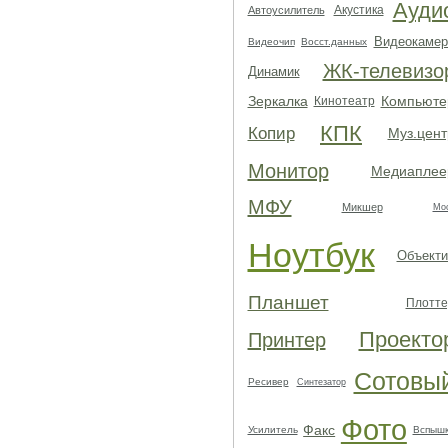
Ауди
Акустика
Автоусилитель
Видеокамер
Видеочип
Восст.данных
ЖК-телевизо
Динамик
Зеркалка
Компьюте
Кинотеатр
КПК
Копир
Муз.цент
Монитор
Медиаплее
МФУ
Микшер
Мо
Ноутбук
Объекти
Планшет
Плотте
Проекто
Принтер
Сотовы
Ресивер
Синтезатор
Фото
Факс
Усилитель
Вспыш