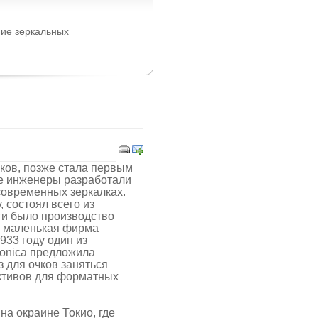
ие зеркальных
чков, позже стала первым
ее инженеры разработали
 современных зеркалках.
 состоял всего из
ти было производство
то маленькая фирма
933 году один из
onica предложила
з для очков заняться
ктивов для форматных
на окраине Токио, где