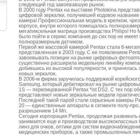
следующий год завоевавшую рынок.
В 2000 году Pentax на выставке Photokina предста
цифровой зеркалки, получившей кодовое название 
камера! Профессиональная модель в крепком, чре
корпусе, внутри которого помещалась полноразмерн
мегапиксельная матрица производства Philips! Но 
было пойти в серию: компания до сих пор не имеет
полноразмерным датчиком.
Первой же массовой камерой Pentax cтала 6-мегапи
представленная в 2003 году. С ее появлением Pent
завоевывать позиции на рынке цифровых фотоаппа
существенно расширила модельную линейку компа
добившись их высокой популярности, и принялась 
новых зеркалок.
В 2006-м фирма заручилась поддержкой корейског
Samsung, который дебютировал на рынке цифровых
1S — перелицованной Pentax *ist DS2. C тех пор о
представляют новые зеркальные модели практичес
Последней такой парой стали серьезные камеры P
20 — единственные аппараты в сегменте полу-про
разрешением 14 Мп.
Сегодня корпорация Pentax, продолжая развивать
занимается еще и производством высококлассных б
линз для очков, оптики для систем видеонаблюдени
медицинских приборов, а также промышленных печ