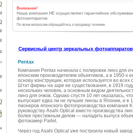
о
Внимание!
а
Наша компания НЕ осуществляет гарантийное обслуживан
фотоаппаратов.
р
По всем вопросам обращайтесь к продавцу техники.
р
р
Сервисный центр зеркальных фотоаппаратов
р
Pentax
ст
Компания Pentax начинала с полировки линз для о
японским производителем объективов, а в 1950-х 
в
основу конструкции, которая используется во всех
Штат фирмы на заре ее существования, в 1919 году,
р
нескольких человек, а основным видом деятельнос
линз для очков. Однако спустя 10 лет оказалась, ч
р
выпускает едва ли не лучшие линзы в Японии, и в 1
пионеров японского фотопроизводства компания K
руководству Asahi Optical вместо производства лин
й
более престижным делом — наладить выпуск объе
фотокамер Parlet.
ка
Через год Asahi Optical уже построила новый завод 