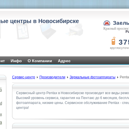
ые центры в Новосибирске
Заел
Красный проспект
Ра
37
круглосуточ
нт
Инфо
О Компании
Адрес
Сервис-центр
Производители
Зеркальные фотоаппараты
Penta
S
Сервисный центр Pentax в Новосибирске производит все виды рем
Высокий уровень сервиса, гарантия на Пентакс до 6 месяцев, беспл
фотоаппарата, низкие цены. Сервисное обслуживание Pentax - сп
d
центра!
x
а