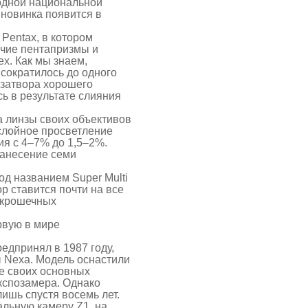
одной национальной
 новинка появится в
Pentax, в котором
ичие пентапризмы и
x. Как мы знаем,
 сократилось до одного
к затвора хорошего
ь в результате слияния
а линзы своих объективов
слойное просветление
я с 4–7% до 1,5–2%.
нанесение семи
д названием Super Multi
р ставится почти на все
 крошечных
рвую в мире
едпринял в 1987 году,
 Nexa. Модель оснастили
е своих основных
кспозамера. Однако
ишь спустя восемь лет.
льную камеру Z1, на