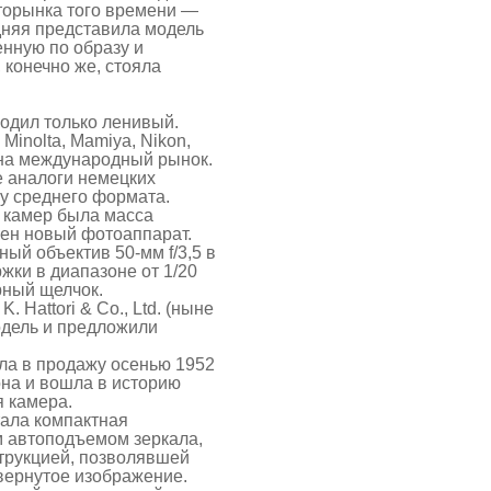
торынка того времени —
едняя представила модель
енную по образу и
 конечно же, стояла
водил только ленивый.
inolta, Mamiya, Nikon,
 на международный рынок.
е аналоги немецких
у среднего формата.
 камер была масса
щен новый фотоаппарат.
ый объектив 50-мм f/3,5 в
жки в диапазоне от 1/20
ерный щелчок.
 Hattori & Co., Ltd. (ныне
одель и предложили
ла в продажу осенью 1952
 она и вошла в историю
я камера.
ала компактная
м автоподъемом зеркала,
трукцией, позволявшей
вернутое изображение.