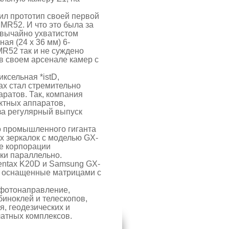
вил прототип своей первой
MR52. И что это была за
звычайно ухватистом
ая (24 x 36 мм) 6-
MR52 так и не суждено
 в своем арсенале камер с
ксельная *istD,
ax стал стремительно
ратов. Так, компания
ктных аппаратов,
за регулярный выпуск
о промышленного гиганта
 зеркалок с моделью GX-
бе корпорации
ки параллельно.
entax K20D и Samsung GX-
, оснащенные матрицами с
 фотонаправление,
иноклей и телескопов,
я, геодезических и
атных комплексов.