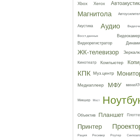
Автоакустик
Xbox
Xerox
Магнитола
Автоусилите
Аудио
Акустика
Видеоч
Видеокамер
Восст.данных
Видеорегистратор
Динами
ЖК-телевизор
Зеркалк
Копи
Компьютер
Кинотеатр
КПК
Монито
Муз.центр
МФУ
Медиаплеер
миниАТ
Ноутбу
Микшер
Мост
Планшет
Объектив
Плотте
Проекто
Принтер
Рация
Ресивер
Роутер
Синтезат