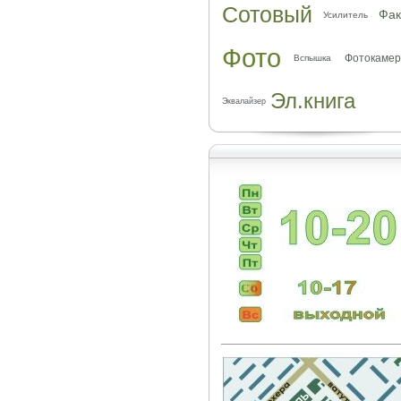
Сотовый
Фак
Усилитель
Фото
Фотокамер
Вспышка
Эл.книга
Эквалайзер