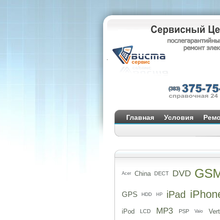
Главная
Условия
Ремо
GS
DVD
China
DECT
Acer
iPhon
iPad
GPS
HDD
HP
MP3
iPod
Ver
LCD
PSP
Vaio