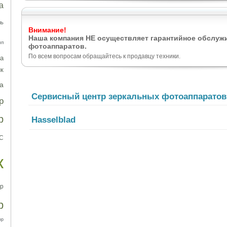
а
ль
Внимание!
Наша компания НЕ осуществляет гарантийное обслуж
ип
фотоаппаратов.
По всем вопросам обращайтесь к продавцу техники.
а
к
а
Сервисный центр зеркальных фотоаппаратов
р
р
Hasselblad
С
к
р
р
ор