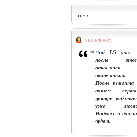
Яна, клиент:
ой LG упал 
М
после этог
отказался
включаться.
После ремонта 
вашем сервис
центре работае
уже месяц
Надеюсь и дальш
будет.