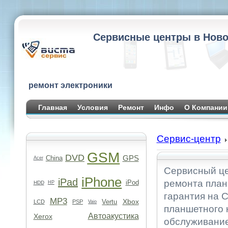
Сервисные центры в Ново
ремонт электроники
Главная
Условия
Ремонт
Инфо
О Компании
Сервис-центр
GSM
DVD
GPS
China
Acer
Сервисный це
iPhone
iPad
ремонта план
iPod
HDD
HP
гарантия на С
MP3
Xbox
Vertu
LCD
PSP
Vaio
планшетного 
Автоакустика
Xerox
обслуживание