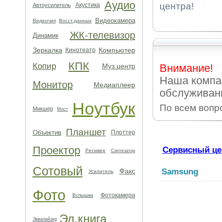
Аудио
центра!
Акустика
Автоусилитель
Видеокамера
Видеочип
Восст.данных
ЖК-телевизор
Динамик
Зеркалка
Компьютер
Кинотеатр
КПК
Копир
Муз.центр
Внимание!
Наша компа
Монитор
Медиаплеер
обслуживан
Ноутбук
По всем вопр
Микшер
Мост
Планшет
Объектив
Плоттер
Проектор
Сервисный це
Ресивер
Синтезатор
Сотовый
Факс
Samsung
Усилитель
Фото
Фотокамера
Вспышка
Эл.книга
Эквалайзер