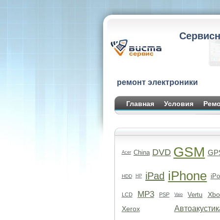
Сервисн
ремонт электроники
Главная
Условия
Ремо
GSM
DVD
GP
China
Acer
iPhone
iPad
iPo
HDD
HP
MP3
Xbo
Vertu
LCD
PSP
Vaio
Автоакустик
Xerox