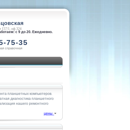
ьцовская
 157/1, оф.324
ботаем: с 9 до 20. Ежедневно.
5-75-35
ная справочная
монта планшетных компьютеров.
латная диагностика планшетного
иализация нашего ремонтного
цены