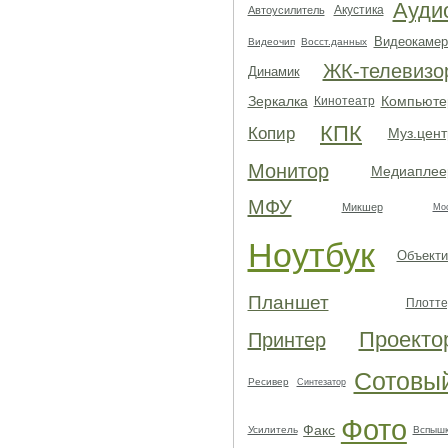
Ауди
Акустика
Автоусилитель
Видеокамер
Видеочип
Восст.данных
ЖК-телевизо
Динамик
Зеркалка
Компьюте
Кинотеатр
КПК
Копир
Муз.цент
Монитор
Медиаплее
МФУ
Микшер
Мо
Ноутбук
Объекти
Планшет
Плотте
Проекто
Принтер
Сотовы
Ресивер
Синтезатор
Фото
Факс
Усилитель
Вспыш