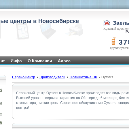
ые центры в Новосибирске
Заел
Красный проспект
Ра
37
круглосуточ
нт
Инфо
О Компании
Адрес
Сервис-центр
Производители
Планшетные ПК
Oysters
S
Сервисный центр Oysters в Новосибирске производит все виды ре
Высокий уровень сервиса, гарантия на Ойстерс до 6 месяцев, бесп
компьютера, низкие цены. Сервисное обслуживание Oysters - спец
d
центра!
x
а