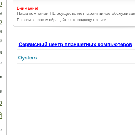
о
Внимание!
а
Наша компания НЕ осуществляет гарантийное обслужива
По всем вопросам обращайтесь к продавцу техники.
р
р
р
Сервисный центр планшетных компьютеров
р
Oysters
ст
в
р
р
й
ка