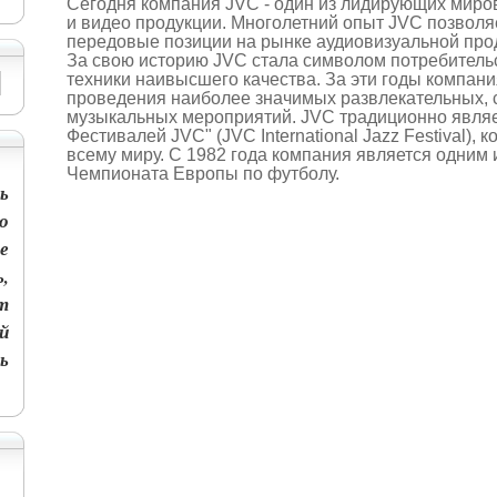
Сегодня компания JVC - один из лидирующих миро
и видео продукции. Многолетний опыт JVC позволя
передовые позиции на рынке аудиовизуальной про
За свою историю JVC стала символом потребитель
техники наивысшего качества. За эти годы компан
проведения наиболее значимых развлекательных, 
музыкальных мероприятий. JVC традиционно явля
Фестивалей JVC" (JVC International Jazz Festival), 
всему миру. С 1982 года компания является одним
Чемпионата Европы по футболу.
ь
о
е
,
т
й
ь