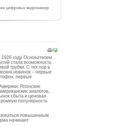
ние цифровых видеокамер.
в 1926 году. Основателем
рытий стала возможность
ой трубки. С тех пор в
еских новинок – первые
итофон, первые
Америки. Японские
американских аналогов,
рынок сбыта и ценовая
огромную популярность
льзоваться повышенным
ирма начинает