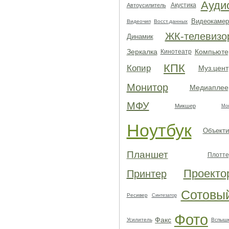
Ауди
Акустика
Автоусилитель
Видеокамер
Видеочип
Восст.данных
ЖК-телевизо
Динамик
Зеркалка
Компьюте
Кинотеатр
КПК
Копир
Муз.цент
Монитор
Медиаплее
МФУ
Микшер
Мо
Ноутбук
Объекти
Планшет
Плотте
Проекто
Принтер
Сотовы
Ресивер
Синтезатор
Фото
Факс
Усилитель
Вспыш