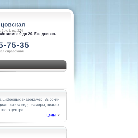
ьцовская
 157/1, оф.324
ботаем: с 9 до 20. Ежедневно.
5-75-35
ная справочная
а цифровых видеокамер. Высокий
 диагностика видеокамеры, низкие
тного центра!
цены