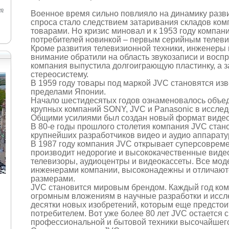
ер
Военное время сильно повлияло на динамику разв
спроса стало следствием затаривания складов ко
товарами. Но кризис миновал и к 1953 году компан
потребителей новинкой – первым серийным телеви
Кроме развития телевизионной техники, инженеры
внимание обратили на область звукозаписи и восп
компания выпустила долгоиграющую пластинку, а з
стереосистему.
В 1959 году товары под маркой JVC становятся изв
пределами Японии.
Начало шестидесятых годов ознаменовалось объе
крупных компаний SONY, JVC и Panasonic в исслед
Общими усилиями был создан новый формат видео
В 80-е годы прошлого столетия компания JVC стан
крупнейших разработчиков видео и аудио аппарату
В 1987 году компания JVC открывает суперсоврем
производит недорогие и высококачественные вид
телевизоры, аудиоцентры и видеокассеты. Все мод
инженерами компании, высоконадежны и отличают
размерами.
JVC становится мировым брендом. Каждый год ком
огромным вложениям в научные разработки и иссл
десятки новых изобретений, которым еще предстои
потребителем. Вот уже более 80 лет JVC остается
профессиональной и бытовой техники высочайшего