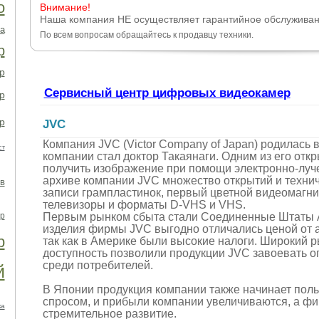
о
Внимание!
Наша компания НЕ осуществляет гарантийное обслужива
а
По всем вопросам обращайтесь к продавцу техники.
р
р
Сервисный центр цифровых видеокамер
р
р
JVC
Компания JVC (Victor Company of Japan) родилась 
ст
компании стал доктор Такаянаги. Одним из его отк
получить изображение при помощи электронно-лучев
архиве компании JVC множество открытий и технич
в
записи грампластинок, первый цветной видеомагн
телевизоры и форматы D-VHS и VHS.
р
Первым рынком сбыта стали Соединенные Штаты 
изделия фирмы JVC выгодно отличались ценой от 
р
так как в Америке были высокие налоги. Широкий 
доступность позволили продукции JVC завоевать 
среди потребителей.
й
В Японии продукция компании также начинает по
спросом, и прибыли компании увеличиваются, а ф
ка
стремительное развитие.