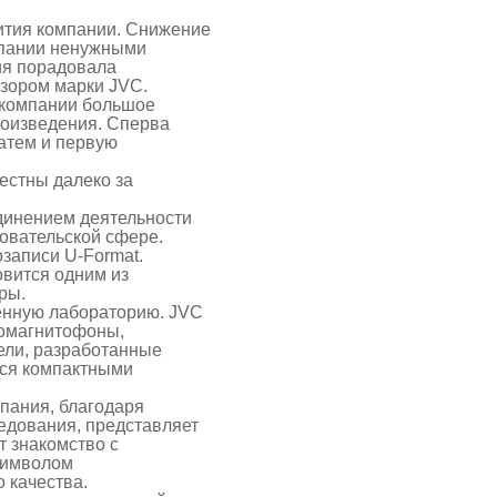
ития компании. Снижение
мпании ненужными
ия порадовала
зором марки JVC.
 компании большое
роизведения. Сперва
атем и первую
естны далеко за
динением деятельности
овательской сфере.
записи U-Format.
овится одним из
ры.
енную лабораторию. JVC
еомагнитофоны,
ели, разработанные
ся компактными
пания, благодаря
едования, представляет
т знакомство с
 символом
 качества.