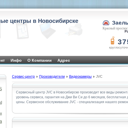
ые центры в Новосибирске
Заел
Красный проспект
Ра
37
круглосуточ
нт
Инфо
О Компании
Адрес
Сервис-центр
Производители
Видеокамеры
JVC
S
Сервисный центр JVC в Новосибирске производит все виды ремонт
уровень сервиса, гарантия на Джи Ви Си до 6 месяцев, бесплатная
цены. Сервисное обслуживание JVC - специализация нашего ремон
d
x
а