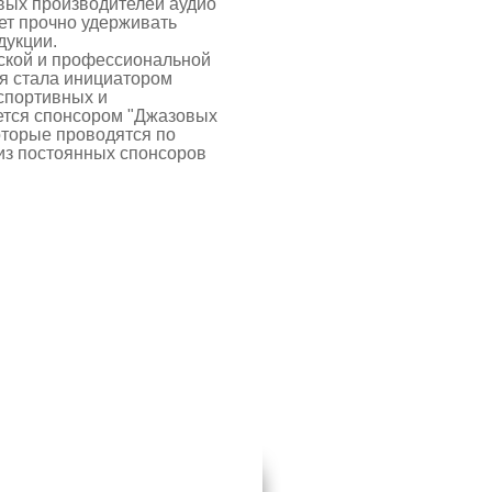
вых производителей аудио
ет прочно удерживать
дукции.
ской и профессиональной
ия стала инициатором
спортивных и
ется спонсором "Джазовых
которые проводятся по
 из постоянных спонсоров