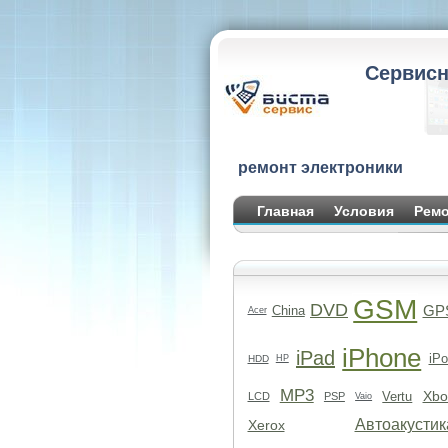
Сервисн
ремонт электроники
Главная
Условия
Ремо
GSM
DVD
GP
China
Acer
iPhone
iPad
iPo
HDD
HP
MP3
Xbo
Vertu
LCD
PSP
Vaio
Автоакустик
Xerox