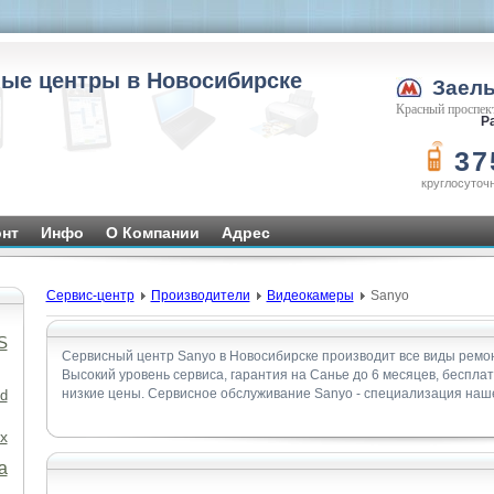
ые центры в Новосибирске
Заел
Красный проспект
Ра
37
круглосуточ
нт
Инфо
О Компании
Адрес
Сервис-центр
Производители
Видеокамеры
Sanyo
S
Сервисный центр Sanyo в Новосибирске производит все виды ремо
Высокий уровень сервиса, гарантия на Санье до 6 месяцев, беспла
низкие цены. Сервисное обслуживание Sanyo - специализация наше
d
x
а