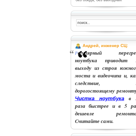
Андрей, инженер СЦ:
егулярный перегре
Р
ноутбука приводит 
выходу из строя южног
моста и видеочипа и, ка
следствие, 
дорогостоящему ремонту
в 
Чистка ноутбука
раза быстрее и в 5 ра
дешевле ремонта
Считайте сами.