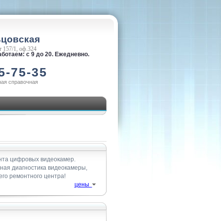
ьцовская
 157/1, оф.324
ботаем: с 9 до 20. Ежедневно.
5-75-35
ная справочная
нта цифровых видеокамер.
тная диагностика видеокамеры,
го ремонтного центра!
цены