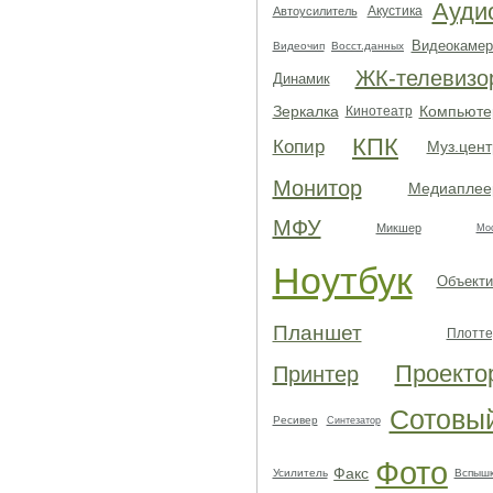
Ауди
Акустика
Автоусилитель
Видеокамер
Видеочип
Восст.данных
ЖК-телевизо
Динамик
Зеркалка
Компьюте
Кинотеатр
КПК
Копир
Муз.цент
Монитор
Медиаплее
МФУ
Микшер
Мо
Ноутбук
Объекти
Планшет
Плотте
Проекто
Принтер
Сотовы
Ресивер
Синтезатор
Фото
Факс
Усилитель
Вспыш