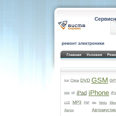
Сервисн
ремонт электроники
Главная
Условия
Ремо
GSM
DVD
GP
China
Acer
iPhone
iPad
iPo
HDD
HP
MP3
Xbo
Vertu
LCD
PSP
Vaio
Автоакустик
Xerox