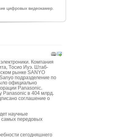
ние цифровых видеокамер.
ь электроники. Компания
та, Тосио Иуэ. Штаб-
ийском рынке SANYO
у Sanyo подразделение по
было официально
орации Panasonic.
 Panasonic в 404 млрд.
одписано соглашение о
дет научные
м самых передовых
ребности сегодняшнего