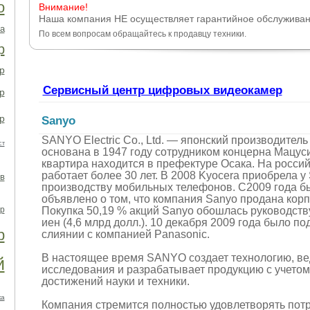
о
Внимание!
Наша компания НЕ осуществляет гарантийное обслужива
а
По всем вопросам обращайтесь к продавцу техники.
р
р
Сервисный центр цифровых видеокамер
р
р
Sanyo
SANYO Electric Co., Ltd. — японский производител
ст
основана в 1947 году сотрудником концерна Мацуси
квартира находится в префектуре Осака. На росс
работает более 30 лет. В 2008 Kyocera приобрела 
в
производству мобильных телефонов. С2009 года 
объявлено о том, что компания Sanyo продана корп
р
Покупка 50,19 % акций Sanyo обошлась руководству
иен (4,6 млрд долл.). 10 декабря 2009 года было п
р
слиянии с компанией Panasonic.
В настоящее время SANYO создает технологию, ве
й
исследования и разрабатывает продукцию с учето
достижений науки и техники.
ка
Компания стремится полностью удовлетворять пот