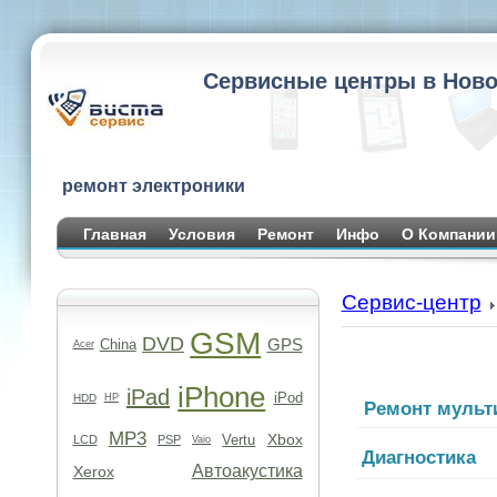
Сервисные центры в Ново
ремонт электроники
Главная
Условия
Ремонт
Инфо
О Компании
Сервис-центр
GSM
DVD
GPS
China
Acer
iPhone
iPad
iPod
HDD
HP
Ремонт мульт
MP3
Xbox
Vertu
LCD
PSP
Vaio
Диагностика
Автоакустика
Xerox