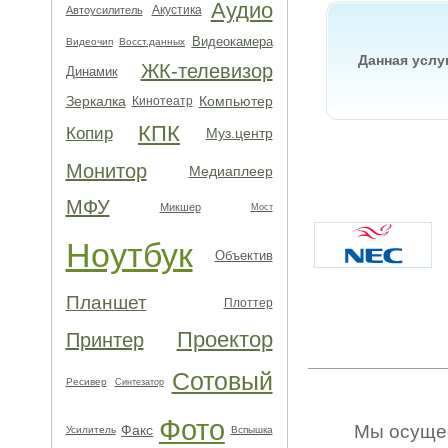
Аудио
Акустика
Автоусилитель
Видеокамера
Видеочип
Восст.данных
Данная услу
ЖК-телевизор
Динамик
Зеркалка
Компьютер
Кинотеатр
КПК
Копир
Муз.центр
Монитор
Медиаплеер
МФУ
Микшер
Мост
Ноутбук
Объектив
Планшет
Плоттер
Проектор
Принтер
Сотовый
Ресивер
Синтезатор
Фото
Мы осуще
Факс
Усилитель
Вспышка