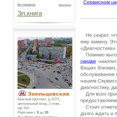
Сервисном це
Фотокамера
Эквалайзер
Эл.книга
Не секрет, что
ему замену. Э
«Диагностика»
Помимо выгодн
скидки
: накопи
Ваших близких,
обслуживание 
нашем Сервисн
диагностику, д
Для всех прое
Красный проспект, д.157/1,
предоставляе
центральный вход, 3 этаж,
Стоит отметит
оф.324
Работаем с
9
до
20
долго ждать и 
без обеда, без выходных