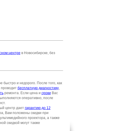
исном центре
в Новосибирске, без
быстро и недорого. После того, как
а проводит
бесплатную диагностику
,
ть
ремонта. Если цена и
сроки
Вас
 выполняются оперативно, после
ст.
ый центр дает
гарантию до 12
ра, Вам положены скидки при
ультимедийного проектора, а также
ной скидкой могут также