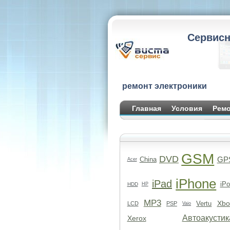
Сервисн
ремонт электроники
Главная
Условия
Ремо
GSM
DVD
GP
China
Acer
iPhone
iPad
iPo
HDD
HP
MP3
Xbo
Vertu
LCD
PSP
Vaio
Автоакустик
Xerox