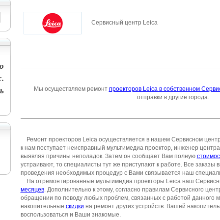
Сервисный центр Leica
о
.
ь
Мы осуществляем ремонт
проекторов Leica в собственном Серв
отправки в другие города.
Ремонт проекторов Leica
осуществляется в нашем Сервисном центре 
к нам поступает неисправный мультимедиа проектор, инженер центр
выявляя причины неполадок. Затем он сообщает Вам полную
стоимос
устраивают, то специалисты тут же приступают к работе. Все заказы
проведения необходимых процедур с Вами связывается наш специали
На отремонтированные мультимедиа проекторы Leica наш Сервисн
месяцев
. Дополнительно к этому, согласно правилам Сервисного цент
обращении по поводу любых проблем, связанных с работой данного м
накопительные
скидки
на ремонт других устройств. Вашей накопитель
воспользоваться и Ваши знакомые.