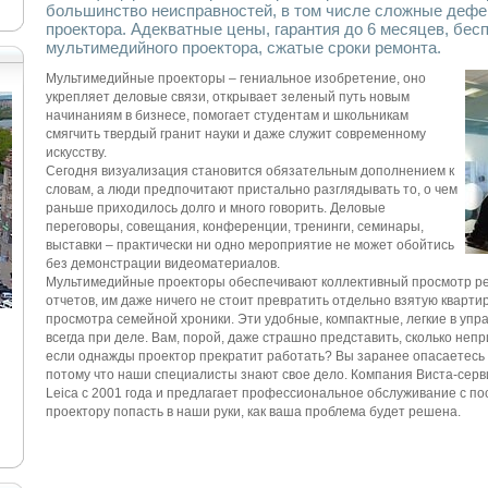
большинство неисправностей, в том числе сложные деф
проектора. Адекватные цены, гарантия до 6 месяцев, бес
мультимедийного проектора, сжатые сроки ремонта.
Мультимедийные проекторы – гениальное изобретение, оно
укрепляет деловые связи, открывает зеленый путь новым
начинаниям в бизнесе, помогает студентам и школьникам
смягчить твердый гранит науки и даже служит современному
искусству.
Сегодня визуализация становится обязательным дополнением к
словам, а люди предпочитают пристально разглядывать то, о чем
раньше приходилось долго и много говорить. Деловые
переговоры, совещания, конференции, тренинги, семинары,
выставки – практически ни одно мероприятие не может обойтись
без демонстрации видеоматериалов.
Мультимедийные проекторы обеспечивают коллективный просмотр ре
отчетов, им даже ничего не стоит превратить отдельно взятую кварти
просмотра семейной хроники. Эти удобные, компактные, легкие в упра
всегда при деле. Вам, порой, даже страшно представить, сколько непр
если однажды проектор прекратит работать? Вы заранее опасаетесь 
потому что наши специалисты знают свое дело. Компания Виста-сер
Leica
с 2001 года и предлагает профессиональное обслуживание с по
проектору попасть в наши руки, как ваша проблема будет решена.