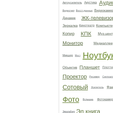
Ауди
Акустика
Автоусилитель
Видеокамер
Видеочип
Восст.данных
ЖК-телевизо
Динамик
Зеркалка
Компьюте
Кинотеатр
КПК
Копир
Муз.цент
Монитор
Медиаплее
Ноутбу
Микшер
Мост
Планшет
Объектив
Плотте
Проектор
Ресивер
Синтезат
Сотовый
Фак
Усилитель
Фото
Фотокамер
Вспышка
Эл.книга
Эквалайзер