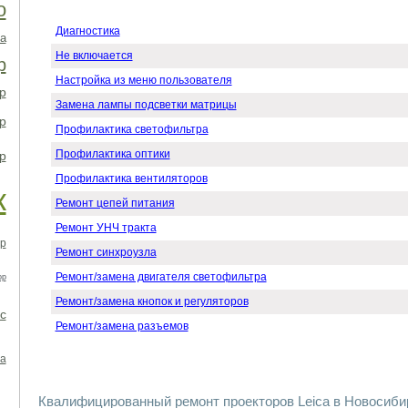
о
Диагностика
а
Не включается
р
Настройка из меню пользователя
р
Замена лампы подсветки матрицы
р
Профилактика светофильтра
Профилактика оптики
р
Профилактика вентиляторов
к
Ремонт цепей питания
Ремонт УНЧ тракта
р
Ремонт синхроузла
Ремонт/замена двигателя светофильтра
ор
Ремонт/замена кнопок и регуляторов
с
Ремонт/замена разъемов
а
Квалифицированный ремонт проекторов Leica в Новосиби