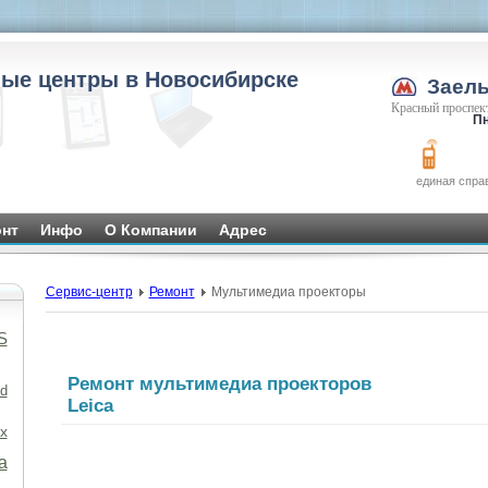
ые центры в Новосибирске
Заел
Красный проспект
Пн
единая спра
нт
Инфо
О Компании
Адрес
Сервис-центр
Ремонт
Мультимедиа проекторы
S
Ремонт мультимедиа проекторов
d
Leica
x
а