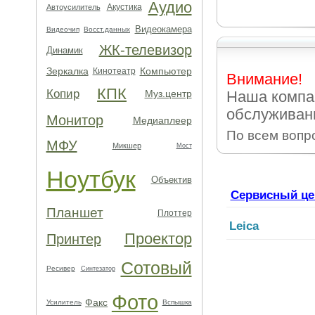
Аудио
Акустика
Автоусилитель
Видеокамера
Видеочип
Восст.данных
ЖК-телевизор
Динамик
Зеркалка
Компьютер
Кинотеатр
Внимание!
КПК
Копир
Муз.центр
Наша компа
обслуживани
Монитор
Медиаплеер
По всем вопр
МФУ
Микшер
Мост
Ноутбук
Объектив
Сервисный це
Планшет
Плоттер
Leica
Проектор
Принтер
Сотовый
Ресивер
Синтезатор
Фото
Факс
Усилитель
Вспышка