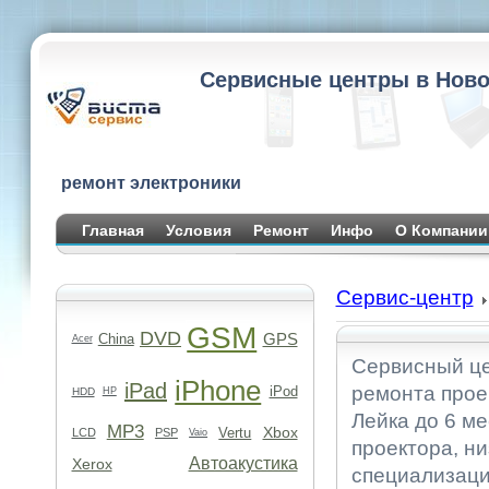
Сервисные центры в Ново
ремонт электроники
Главная
Условия
Ремонт
Инфо
О Компании
Сервис-центр
GSM
DVD
GPS
China
Acer
Сервисный це
iPhone
iPad
ремонта прое
iPod
HDD
HP
Лейка до 6 м
MP3
Xbox
Vertu
LCD
PSP
Vaio
проектора, ни
Автоакустика
Xerox
специализаци