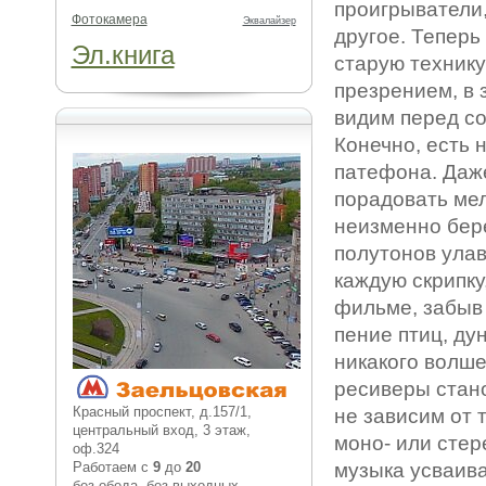
проигрыватели
Фотокамера
Эквалайзер
другое. Теперь
Эл.книга
старую технику
презрением, в 
видим перед со
Конечно, есть
патефона. Даже
порадовать мел
неизменно бере
полутонов улав
каждую скрипку
фильме, забыв 
пение птиц, ду
никакого волше
ресиверы стан
Красный проспект, д.157/1,
не зависим от 
центральный вход, 3 этаж,
моно- или стер
оф.324
Работаем с
9
до
20
музыка усваива
без обеда, без выходных