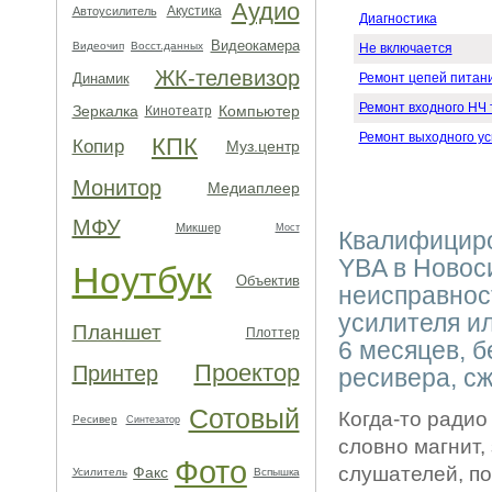
Аудио
Акустика
Автоусилитель
Диагностика
Видеокамера
Видеочип
Восст.данных
Не включается
ЖК-телевизор
Динамик
Ремонт цепей питан
Ремонт входного НЧ 
Зеркалка
Компьютер
Кинотеатр
Ремонт выходного у
КПК
Копир
Муз.центр
Монитор
Медиаплеер
МФУ
Микшер
Мост
Квалифициро
YBA в Новос
Ноутбук
Объектив
неисправнос
усилителя ил
Планшет
Плоттер
6 месяцев, б
Проектор
Принтер
ресивера, с
Сотовый
Когда-то радио
Ресивер
Синтезатор
словно магнит,
Фото
слушателей, п
Факс
Усилитель
Вспышка