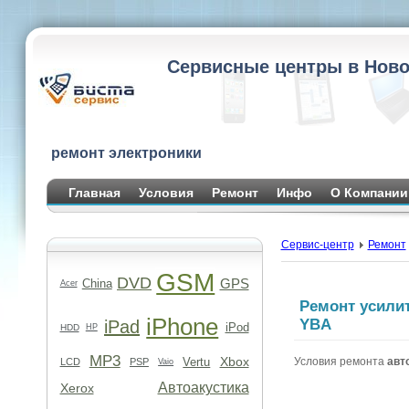
Сервисные центры в Ново
ремонт электроники
Главная
Условия
Ремонт
Инфо
О Компании
Сервис-центр
Ремонт
GSM
DVD
GPS
China
Acer
Ремонт усили
iPhone
YBA
iPad
iPod
HDD
HP
MP3
Xbox
Vertu
Условия ремонта
авт
LCD
PSP
Vaio
Автоакустика
Xerox