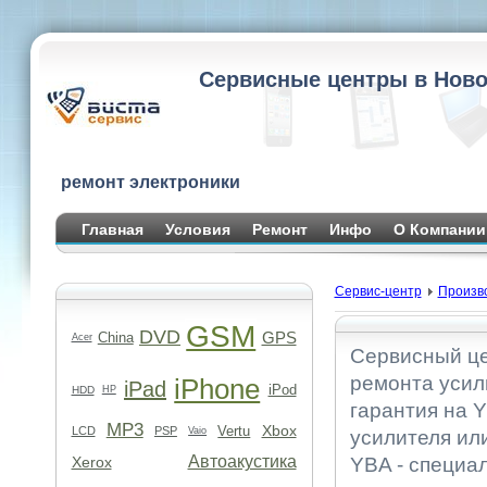
Сервисные центры в Ново
ремонт электроники
Главная
Условия
Ремонт
Инфо
О Компании
Сервис-центр
Произв
GSM
DVD
GPS
China
Acer
Сервисный це
ремонта усил
iPhone
iPad
iPod
HDD
HP
гарантия на Y
MP3
Xbox
Vertu
LCD
PSP
Vaio
усилителя ил
Автоакустика
Xerox
YBA - специа