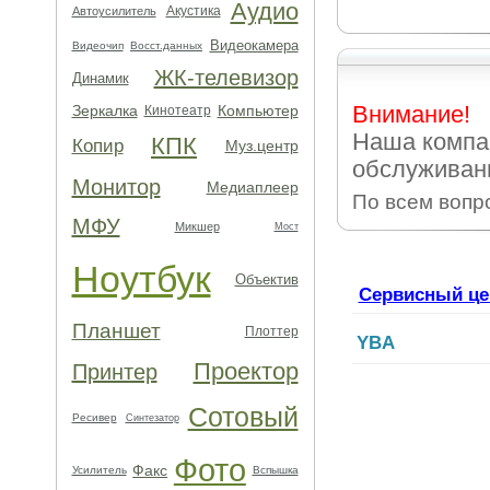
Аудио
Акустика
Автоусилитель
Видеокамера
Видеочип
Восст.данных
ЖК-телевизор
Динамик
Внимание!
Зеркалка
Компьютер
Кинотеатр
Наша компа
КПК
Копир
Муз.центр
обслуживани
Монитор
Медиаплеер
По всем вопр
МФУ
Микшер
Мост
Ноутбук
Объектив
Сервисный це
Планшет
Плоттер
YBA
Проектор
Принтер
Сотовый
Ресивер
Синтезатор
Фото
Факс
Усилитель
Вспышка