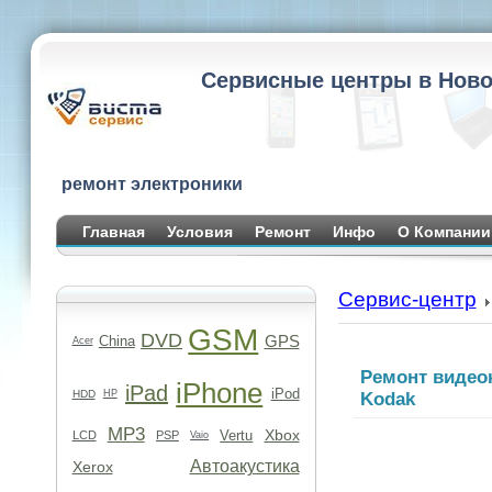
Сервисные центры в Ново
ремонт электроники
Главная
Условия
Ремонт
Инфо
О Компании
Сервис-центр
GSM
DVD
GPS
China
Acer
Ремонт видео
iPhone
iPad
iPod
HDD
HP
Kodak
MP3
Xbox
Vertu
LCD
PSP
Vaio
Автоакустика
Xerox