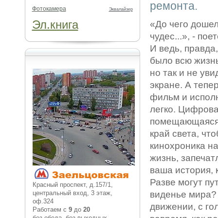
ремонта.
Фотокамера
Эквалайзер
Эл.книга
«До чего дошел
чудес...», - по
И ведь, правда
было всю жизн
но так и не уви
экране. А тепе
фильм и исполн
легко. Цифров
помещающаяся в
край света, чт
кинохроника на
жизнь, запечат
ваша история, 
Разве могут пу
Красный проспект, д.157/1,
центральный вход, 3 этаж,
виденье мира? 
оф.324
движении, с го
Работаем с
9
до
20
без обеда, без выходных