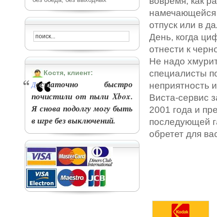
вовремя, как 
намечающейся д
отпуск или в д
День, когда ци
отнести к черн
Не надо хмурит
специалисты по
Костя, клиент:
остаточно быстро
Д
неприятность и
почистили от пыли Xbox.
Виста-сервис 
Я снова подолгу могу быть
2001 года и п
в игре без выключений.
последующей га
обретет для вас