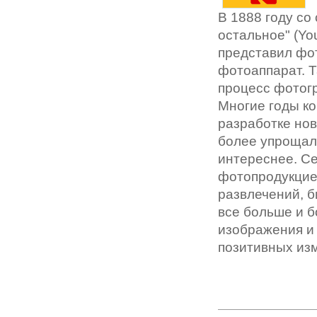
В 1888 году со
остальное" (You
представил фо
фотоаппарат. 
процесс фотог
Многие годы к
разработке нов
более упрощали
интереснее. Се
фотопродукцией
развлечений, б
все больше и 
изображения и 
позитивных из