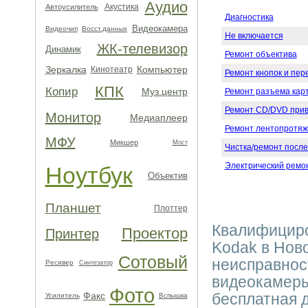
Аудио
Акустика
Автоусилитель
Диагностика
Видеокамера
Видеочип
Восст.данных
Не включается
ЖК-телевизор
Динамик
Ремонт объектива
Зеркалка
Компьютер
Кинотеатр
Ремонт кнопок и пе
КПК
Копир
Муз.центр
Ремонт разъема кар
Ремонт CD/DVD при
Монитор
Медиаплеер
Ремонт лентопротяж
МФУ
Микшер
Мост
Чистка/ремонт после
Электрический ремо
Ноутбук
Объектив
Планшет
Плоттер
Квалифицир
Проектор
Принтер
Kodak в Нов
Сотовый
неисправнос
Ресивер
Синтезатор
видеокамеры
Фото
Факс
бесплатная 
Усилитель
Вспышка