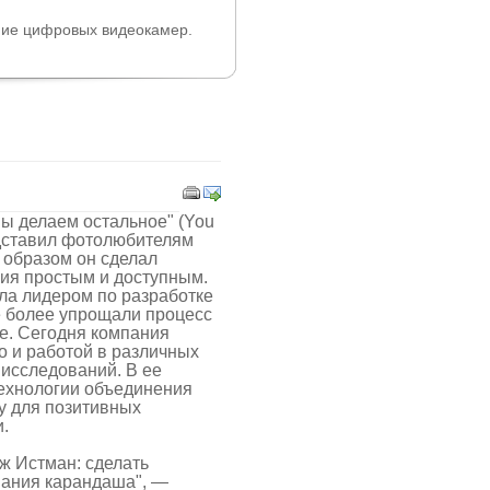
ние цифровых видеокамер.
мы делаем остальное" (You
редставил фотолюбителям
 образом он сделал
ия простым и доступным.
ла лидером по разработке
е более упрощали процесс
ее. Сегодня компания
о и работой в различных
 исследований. В ее
технологии объединения
у для позитивных
.
ж Истман: сделать
вания карандаша", —