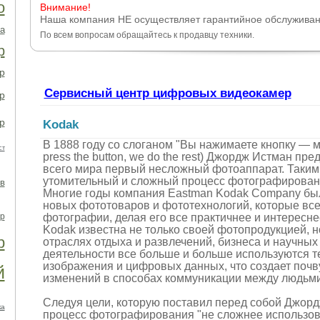
о
Внимание!
Наша компания НЕ осуществляет гарантийное обслужива
а
По всем вопросам обращайтесь к продавцу техники.
р
р
Сервисный центр цифровых видеокамер
р
р
Kodak
В 1888 году со слоганом "Вы нажимаете кнопку — 
ст
press the button, we do the rest) Джордж Истман п
всего мира первый несложный фотоаппарат. Таким
утомительный и сложный процесс фотографирован
в
Многие годы компания Eastman Kodak Company бы
новых фототоваров и фототехнологий, которые вс
р
фотографии, делая его все практичнее и интересн
Kodak известна не только своей фотопродукцией, н
р
отраслях отдыха и развлечений, бизнеса и научных
деятельности все больше и больше используются 
изображения и цифровых данных, что создает почв
й
изменений в способах коммуникации между людьми
Следуя цели, которую поставил перед собой Джорд
ка
процесс фотографирования "не сложнее использо