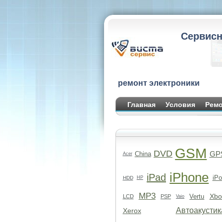
Сервисн
ремонт электроники
Главная
Условия
Ремо
GSM
DVD
GP
China
Acer
iPhone
iPad
iPo
HDD
HP
MP3
Xbo
Vertu
LCD
PSP
Vaio
Автоакустик
Xerox