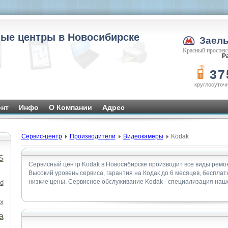
ые центры в Новосибирске
Заел
Красный проспект
Ра
37
круглосуточ
нт
Инфо
О Компании
Адрес
Сервис-центр
Производители
Видеокамеры
Kodak
S
Сервисный центр Kodak в Новосибирске производит все виды ремо
Высокий уровень сервиса, гарантия на Кодак до 6 месяцев, беспла
низкие цены. Сервисное обслуживание Kodak - специализация наше
d
x
а