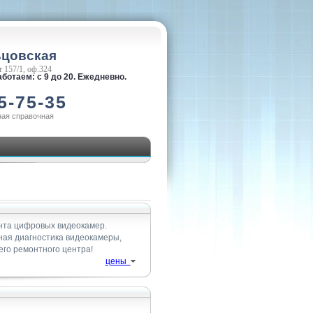
ьцовская
 157/1, оф.324
ботаем: с 9 до 20. Ежедневно.
5-75-35
ная справочная
нта цифровых видеокамер.
тная диагностика видеокамеры,
го ремонтного центра!
цены