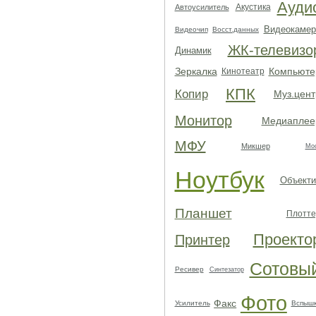
Ауди
Акустика
Автоусилитель
Видеокамер
Видеочип
Восст.данных
ЖК-телевизо
Динамик
Зеркалка
Компьюте
Кинотеатр
КПК
Копир
Муз.цент
Монитор
Медиаплее
МФУ
Микшер
Мо
Ноутбук
Объекти
Планшет
Плотте
Проекто
Принтер
Сотовы
Ресивер
Синтезатор
Фото
Факс
Усилитель
Вспыш